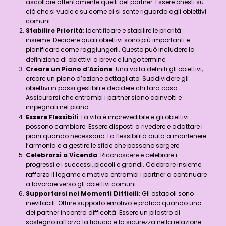
ascoltare attentamente quelli del partner. Essere onesti su
ciò che si vuole e su come ci si sente riguardo agli obiettivi
comuni.
Stabilire Priorità
: Identificare e stabilire le priorità
insieme. Decidere quali obiettivi sono più importanti e
pianificare come raggiungerli. Questo può includere la
definizione di obiettivi a breve e lungo termine.
Creare un Piano d’Azione
: Una volta definiti gli obiettivi,
creare un piano d’azione dettagliato. Suddividere gli
obiettivi in passi gestibili e decidere chi farà cosa.
Assicurarsi che entrambi i partner siano coinvolti e
impegnati nel piano.
Essere Flessibili
: La vita è imprevedibile e gli obiettivi
possono cambiare. Essere disposti a rivedere e adattare i
piani quando necessario. La flessibilità aiuta a mantenere
l’armonia e a gestire le sfide che possono sorgere.
Celebrarsi a Vicenda
: Riconoscere e celebrare i
progressi e i successi, piccoli e grandi. Celebrare insieme
rafforza il legame e motiva entrambi i partner a continuare
a lavorare verso gli obiettivi comuni.
Supportarsi nei Momenti Difficili
: Gli ostacoli sono
inevitabili. Offrire supporto emotivo e pratico quando uno
dei partner incontra difficoltà. Essere un pilastro di
sostegno rafforza la fiducia e la sicurezza nella relazione.